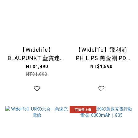
【Widelife】
【Widelife】飛利浦
BLAUPUNKT 藍寶迷你
PHILIPS 黑金剛 PD
便攜沖牙機│BPH-
165W 電壓顯示車充｜
NT$1,490
NT$1,590
CY02-TW
DLP3539C
NT$1,690
可攜帶上機