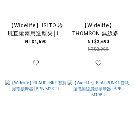
【Widelife】ISITO 冷
【Widelife】
風直捲兩用造型夾│IS-
THOMSON 無線多功
23E06DH
能織物清洗機│TM-
NT$1,690
NT$2,690
SAV55DW
NT$2,990