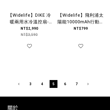
【Widelife】DIKE 冷
【Widelife】飛利浦太
暖兩用水冷溫控扇-
陽能10000mAh行動電
HLE510
源-雙孔輸出
NT$2,990
NT$799
NT$3,590
3
4
5
6
7
關於