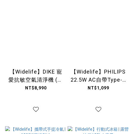
【Widelife】DIKE 寵
【Widelife】PHILIPS
愛抗敏空氣清淨機 (落
22.5W AC自帶Type-C
地型)｜HCF610WT
線行動電
NT$8,990
NT$1,099
源|DLP5201C