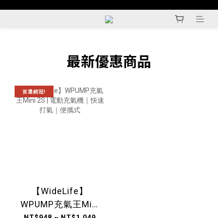
最新優惠商品
首選銷冠!
【WideLife】
WPUMP充氣王Mini
2S | 電動充氣機｜
NT$948 ~ NT$1,049