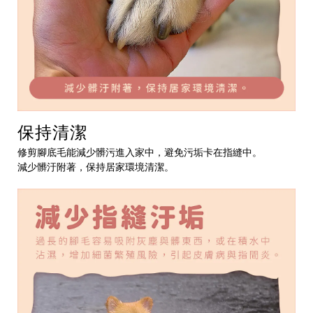
保持清潔
修剪腳底毛能減少髒污進入家中，避免污垢卡在指縫中。
減少髒汙附著，保持居家環境清潔。